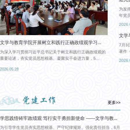
为发
年党
2026.
文学
育学院开展树立和践行正确政绩观学习...
青春逐趣，聚力同行
7月
著作
习贯彻习近平总书记关于树立和践行正确政绩观的
为深入推进阳光体育
，夯实党员思想根基、凝聚实干奋进力量，5...
举教育理念，充分彰显
2026.
8
2026.05.27
党建工作
更多>>
学思践悟铸牢政绩观 笃行实干勇担新使命 ——文学与教...
为引导学生党员夯实思想根基、严守纪律规矩、强化责任担当，6月